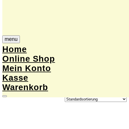
menu
Skip
Start
/
Varroabehandlung &
Home
to
Reinigungsmittel
/
Varroabehandlung
/ Oxalsäure,
content
Ameisensäure & Co
Online Shop
Mein Konto
Oxalsäure, Ameisensäure & Co
Kasse
Warenkorb
Alle 5 Ergebnisse werden angezeigt