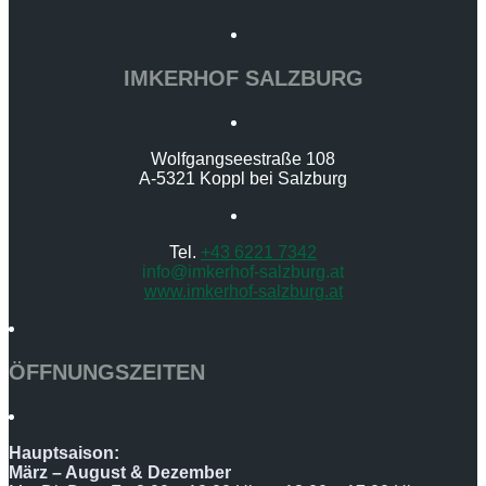
IMKERHOF SALZBURG
Wolfgangseestraße 108
A-5321 Koppl bei Salzburg
Tel.
+43 6221 7342
info@imkerhof-salzburg.at
www.imkerhof-salzburg.at
ÖFFNUNGSZEITEN
Hauptsaison:
März – August & Dezember