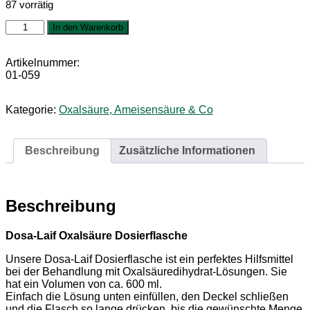
87 vorrätig
Dosa-
In den Warenkorb
Laif
Oxalsäure
Dosierflasche
Artikelnummer:
Menge
01-059
Kategorie:
Oxalsäure, Ameisensäure & Co
Beschreibung
Zusätzliche Informationen
Beschreibung
Dosa-Laif Oxalsäure Dosierflasche
Unsere Dosa-Laif Dosierflasche ist ein perfektes Hilfsmittel
bei der Behandlung mit Oxalsäuredihydrat-Lösungen. Sie
hat ein Volumen von ca. 600 ml.
Einfach die Lösung unten einfüllen, den Deckel schließen
und die Flasch so lange drücken, bis die gewünschte Menge