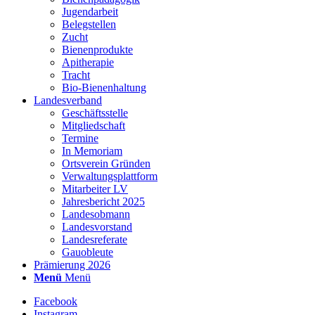
Jugendarbeit
Belegstellen
Zucht
Bienenprodukte
Apitherapie
Tracht
Bio-Bienenhaltung
Landesverband
Geschäftsstelle
Mitgliedschaft
Termine
In Memoriam
Ortsverein Gründen
Verwaltungsplattform
Mitarbeiter LV
Jahresbericht 2025
Landesobmann
Landesvorstand
Landesreferate
Gauobleute
Prämierung 2026
Menü
Menü
Facebook
Instagram