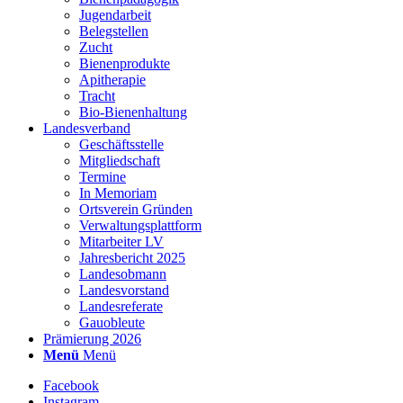
Jugendarbeit
Belegstellen
Zucht
Bienenprodukte
Apitherapie
Tracht
Bio-Bienenhaltung
Landesverband
Geschäftsstelle
Mitgliedschaft
Termine
In Memoriam
Ortsverein Gründen
Verwaltungsplattform
Mitarbeiter LV
Jahresbericht 2025
Landesobmann
Landesvorstand
Landesreferate
Gauobleute
Prämierung 2026
Menü
Menü
Facebook
Instagram