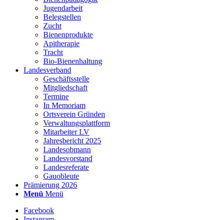
Jugendarbeit
Belegstellen
Zucht
Bienenprodukte
Apitherapie
Tracht
Bio-Bienenhaltung
Landesverband
Geschäftsstelle
Mitgliedschaft
Termine
In Memoriam
Ortsverein Gründen
Verwaltungsplattform
Mitarbeiter LV
Jahresbericht 2025
Landesobmann
Landesvorstand
Landesreferate
Gauobleute
Prämierung 2026
Menü
Menü
Facebook
Instagram