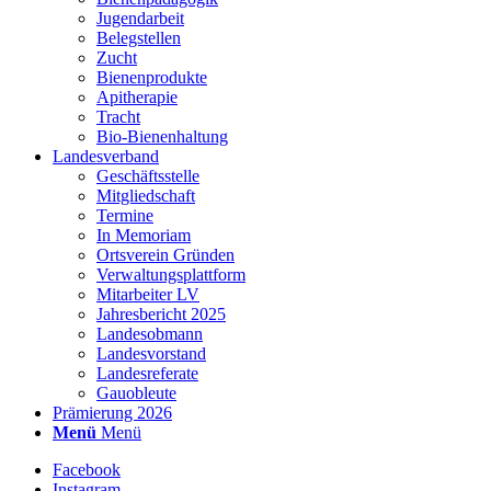
Jugendarbeit
Belegstellen
Zucht
Bienenprodukte
Apitherapie
Tracht
Bio-Bienenhaltung
Landesverband
Geschäftsstelle
Mitgliedschaft
Termine
In Memoriam
Ortsverein Gründen
Verwaltungsplattform
Mitarbeiter LV
Jahresbericht 2025
Landesobmann
Landesvorstand
Landesreferate
Gauobleute
Prämierung 2026
Menü
Menü
Facebook
Instagram