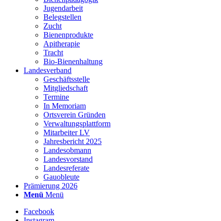
Jugendarbeit
Belegstellen
Zucht
Bienenprodukte
Apitherapie
Tracht
Bio-Bienenhaltung
Landesverband
Geschäftsstelle
Mitgliedschaft
Termine
In Memoriam
Ortsverein Gründen
Verwaltungsplattform
Mitarbeiter LV
Jahresbericht 2025
Landesobmann
Landesvorstand
Landesreferate
Gauobleute
Prämierung 2026
Menü
Menü
Facebook
Instagram