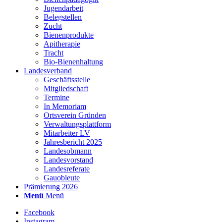
Jugendarbeit
Belegstellen
Zucht
Bienenprodukte
Apitherapie
Tracht
Bio-Bienenhaltung
Landesverband
Geschäftsstelle
Mitgliedschaft
Termine
In Memoriam
Ortsverein Gründen
Verwaltungsplattform
Mitarbeiter LV
Jahresbericht 2025
Landesobmann
Landesvorstand
Landesreferate
Gauobleute
Prämierung 2026
Menü
Menü
Facebook
Instagram