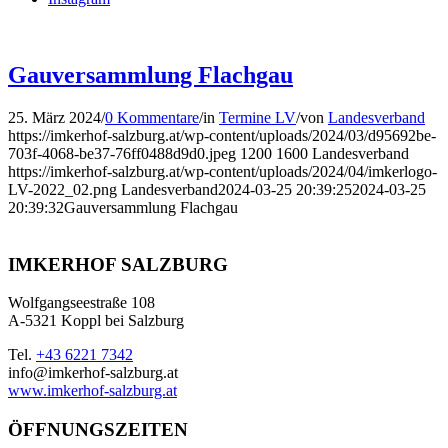
Gauversammlung Flachgau
25. März 2024
/
0 Kommentare
/
in
Termine LV
/
von
Landesverband
https://imkerhof-salzburg.at/wp-content/uploads/2024/03/d95692be-
703f-4068-be37-76ff0488d9d0.jpeg
1200
1600
Landesverband
https://imkerhof-salzburg.at/wp-content/uploads/2024/04/imkerlogo-
LV-2022_02.png
Landesverband
2024-03-25 20:39:25
2024-03-25
20:39:32
Gauversammlung Flachgau
IMKERHOF SALZBURG
Wolfgangseestraße 108
A-5321 Koppl bei Salzburg
Tel.
+43 6221 7342
info@imkerhof-salzburg.at
www.imkerhof-salzburg.at
ÖFFNUNGSZEITEN