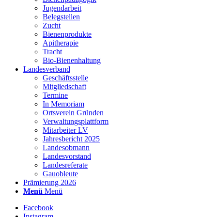
Jugendarbeit
Belegstellen
Zucht
Bienenprodukte
Apitherapie
Tracht
Bio-Bienenhaltung
Landesverband
Geschäftsstelle
Mitgliedschaft
Termine
In Memoriam
Ortsverein Gründen
Verwaltungsplattform
Mitarbeiter LV
Jahresbericht 2025
Landesobmann
Landesvorstand
Landesreferate
Gauobleute
Prämierung 2026
Menü
Menü
Facebook
Instagram