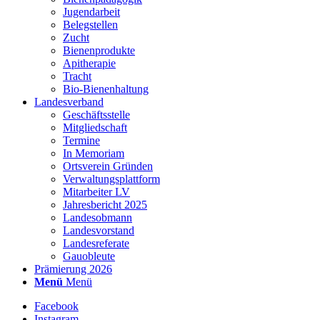
Jugendarbeit
Belegstellen
Zucht
Bienenprodukte
Apitherapie
Tracht
Bio-Bienenhaltung
Landesverband
Geschäftsstelle
Mitgliedschaft
Termine
In Memoriam
Ortsverein Gründen
Verwaltungsplattform
Mitarbeiter LV
Jahresbericht 2025
Landesobmann
Landesvorstand
Landesreferate
Gauobleute
Prämierung 2026
Menü
Menü
Facebook
Instagram